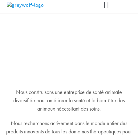
Investisseurs
Communiquez avec nous
PARTENARIAT
Création de valeur à travers la
Nous construisons une entreprise de santé animale
croissance et les acquisitions
diversifiée pour améliorer la santé et le bien-être des
animaux nécessitant des soins.
Nous recherchons activement dans le monde entier des
produits innovants de tous les domaines thérapeutiques pour